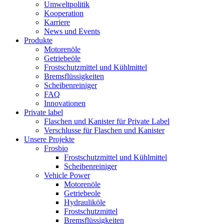
Umweltpolitik
Kooperation
Karriere
News und Events
Produkte
Motorenöle
Getriebeöle
Frostschutzmittel und Kühlmittel
Bremsflüssigkeiten
Scheibenreiniger
FAQ
Innovationen
Private label
Flaschen und Kanister für Private Label
Verschlusse für Flaschen und Kanister
Unsere Projekte
Frosbio
Frostschutzmittel und Kühlmittel
Scheibenreiniger
Vehicle Power
Motorenöle
Getriebeole
Hydrauliköle
Frostschutzmittel
Bremsflüssigkeiten