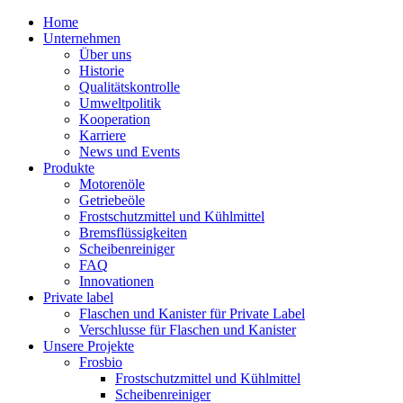
Home
Unternehmen
Über uns
Historie
Qualitätskontrolle
Umweltpolitik
Kooperation
Karriere
News und Events
Produkte
Motorenöle
Getriebeöle
Frostschutzmittel und Kühlmittel
Bremsflüssigkeiten
Scheibenreiniger
FAQ
Innovationen
Private label
Flaschen und Kanister für Private Label
Verschlusse für Flaschen und Kanister
Unsere Projekte
Frosbio
Frostschutzmittel und Kühlmittel
Scheibenreiniger