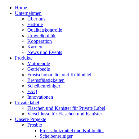
Home
Unternehmen
Über uns
Historie
Qualitätskontrolle
Umweltpolitik
Kooperation
Karriere
News und Events
Produkte
Motorenöle
Getriebeöle
Frostschutzmittel und Kühlmittel
Bremsflüssigkeiten
Scheibenreiniger
FAQ
Innovationen
Private label
Flaschen und Kanister für Private Label
Verschlusse für Flaschen und Kanister
Unsere Projekte
Frosbio
Frostschutzmittel und Kühlmittel
Scheibenreiniger