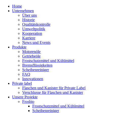
Home
Unternehmen
Über uns
Historie
Qualitätskontrolle
Umweltpolitik
Kooperation
Karriere
News und Events
Produkte
Motorenöle
Getriebeöle
Frostschutzmittel und Kühlmittel
Bremsflüssigkeiten
Scheibenreiniger
FAQ
Innovationen
Private label
Flaschen und Kanister für Private Label
Verschlusse für Flaschen und Kanister
Unsere Projekte
Frosbio
Frostschutzmittel und Kühlmittel
Scheibenreiniger