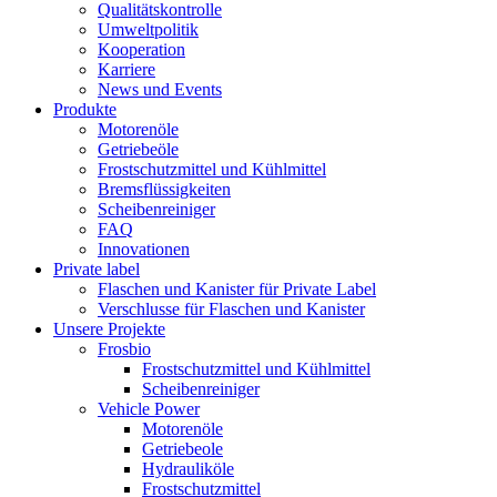
Qualitätskontrolle
Umweltpolitik
Kooperation
Karriere
News und Events
Produkte
Motorenöle
Getriebeöle
Frostschutzmittel und Kühlmittel
Bremsflüssigkeiten
Scheibenreiniger
FAQ
Innovationen
Private label
Flaschen und Kanister für Private Label
Verschlusse für Flaschen und Kanister
Unsere Projekte
Frosbio
Frostschutzmittel und Kühlmittel
Scheibenreiniger
Vehicle Power
Motorenöle
Getriebeole
Hydrauliköle
Frostschutzmittel