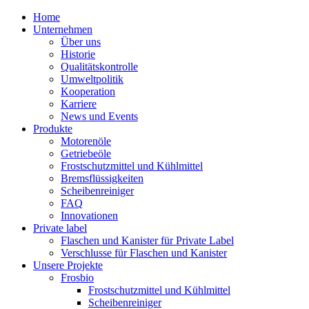
Home
Unternehmen
Über uns
Historie
Qualitätskontrolle
Umweltpolitik
Kooperation
Karriere
News und Events
Produkte
Motorenöle
Getriebeöle
Frostschutzmittel und Kühlmittel
Bremsflüssigkeiten
Scheibenreiniger
FAQ
Innovationen
Private label
Flaschen und Kanister für Private Label
Verschlusse für Flaschen und Kanister
Unsere Projekte
Frosbio
Frostschutzmittel und Kühlmittel
Scheibenreiniger