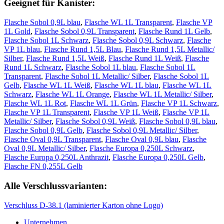
Geeignet für Kanister:
Flasche Sobol 0,9L blau
,
Flasche WL 1L Transparent
,
Flasche VP
1L Gold
,
Flasche Sobol 0,9L Transparent
,
Flasche Rund 1L Gelb
,
Flasche Sobol 1L Schwarz
,
Flasche Sobol 0,9L Schwarz
,
Flasche
VP 1L blau
,
Flasche Rund 1,5L Blau
,
Flasche Rund 1,5L Metallic/
Silber
,
Flasche Rund 1,5L Weiß
,
Flasche Rund 1L Weiß
,
Flasche
Rund 1L Schwarz
,
Flasche Sobol 1L blau
,
Flasche Sobol 1L
Transparent
,
Flasche Sobol 1L Metallic/ Silber
,
Flasche Sobol 1L
Gelb
,
Flasche WL 1L Weiß
,
Flasche WL 1L blau
,
Flasche WL 1L
Schwarz
,
Flasche WL 1L Orange
,
Flasche WL 1L Metallic/ Silber
,
Flasche WL 1L Rot
,
Flasche WL 1L Grün
,
Flasche VP 1L Schwarz
,
Flasche VP 1L Transparent
,
Flasche VP 1L Weiß
,
Flasche VP 1L
Metallic/ Silber
,
Flasche Sobol 0,9L Weiß
,
Flasche Sobol 0,9L blau
,
Flasche Sobol 0,9L Gelb
,
Flasche Sobol 0,9L Metallic/ Silber
,
Flasche Oval 0,9L Transparent
,
Flasche Oval 0,9L blau
,
Flasche
Oval 0,9L Metallic/ Silber
,
Flasche Europa 0,250L Schwarz
,
Flasche Europa 0,250L Anthrazit
,
Flasche Europa 0,250L Gelb
,
Flasche FN 0,255L Gelb
Alle Verschlussvarianten:
Verschluss D-38.1 (laminierter Karton ohne Logo)
Unternehmen