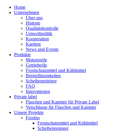
Home
Unternehmen
Über uns
Historie
Qualitätskontrolle
Umweltpolitik
Kooperation
Karriere
News und Events
Produkte
Motorenöle
Getriebeöle
Frostschutzmittel und Kühlmittel
Bremsflüssigkeiten
Scheibenreiniger
FAQ
Innovationen
Private label
Flaschen und Kanister für Private Label
Verschlusse für Flaschen und Kanister
Unsere Projekte
Frosbio
Frostschutzmittel und Kühlmittel
Scheibenreiniger