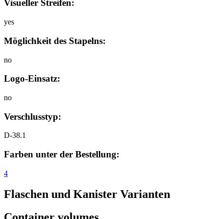
Visueller Streifen:
yes
Möglichkeit des Stapelns:
no
Logo-Einsatz:
no
Verschlusstyp:
D-38.1
Farben unter der Bestellung:
4
Flaschen und Kanister Varianten
Container volumes