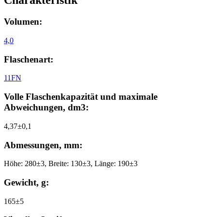
Charakteristik
Volumen:
4,0
Flaschenart:
11FN
Volle Flaschenkapazität und maximale
Abweichungen, dm3:
4,37±0,1
Abmessungen, mm:
Höhe: 280±3, Breite: 130±3, Länge: 190±3
Gewicht, g:
165±5