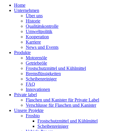
Home
Unternehmen
Über uns
Historie
Qualitätskontrolle
Umweltpolitik
Kooperation
Karriere
News und Events
Produkte
Motorenöle
Getriebeöle
Frostschutzmittel und Kühlmittel
Bremsflüssigkeiten
Scheibenreiniger
FAQ
Innovationen
Private label
Flaschen und Kanister für Private Label
Verschlusse für Flaschen und Kanister
Unsere Projekte
Frosbio
Frostschutzmittel und Kühlmittel
Scheibenreiniger