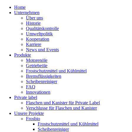
Home
Unternehmen
Über uns
Historie
Qualitätskontrolle
Umweltpolitik
Kooperation
Karriere
News und Events
Produkte
Motorenöle
Getriebeöle
Frostschutzmittel und Kühlmittel
Bremsflüssigkeiten
Scheibenreiniger
FAQ
Innovationen
Private label
Flaschen und Kanister für Private Label
Verschlusse für Flaschen und Kanister
Unsere Projekte
Frosbio
Frostschutzmittel und Kühlmittel
Scheibenreiniger