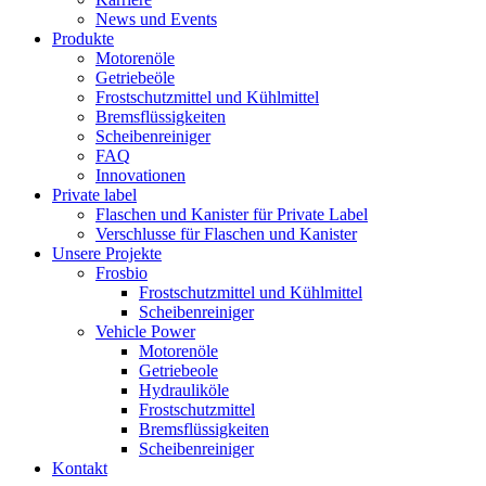
News und Events
Produkte
Motorenöle
Getriebeöle
Frostschutzmittel und Kühlmittel
Bremsflüssigkeiten
Scheibenreiniger
FAQ
Innovationen
Private label
Flaschen und Kanister für Private Label
Verschlusse für Flaschen und Kanister
Unsere Projekte
Frosbio
Frostschutzmittel und Kühlmittel
Scheibenreiniger
Vehicle Power
Motorenöle
Getriebeole
Hydrauliköle
Frostschutzmittel
Bremsflüssigkeiten
Scheibenreiniger
Kontakt