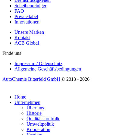
Bremsflüssigkeiten
Scheibenreiniger
FAQ
Private label
Innovationen
Unsere Marken
Kontakt
ACB Global
Finde uns
Impressum / Datenschutz
Allgemeine Geschäftsbedingungen
AutoChemie Bitterfeld GmbH
© 2013 - 2026
Home
Unternehmen
Über uns
Historie
Qualitätskontrolle
Umweltpolitik
Kooperation
Karriere