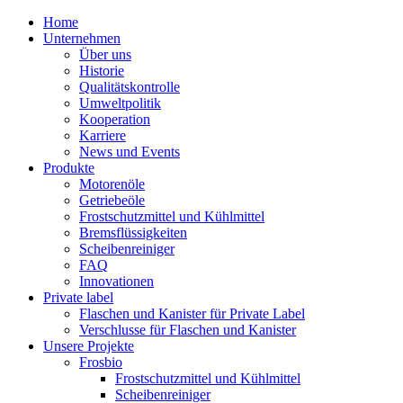
Home
Unternehmen
Über uns
Historie
Qualitätskontrolle
Umweltpolitik
Kooperation
Karriere
News und Events
Produkte
Motorenöle
Getriebeöle
Frostschutzmittel und Kühlmittel
Bremsflüssigkeiten
Scheibenreiniger
FAQ
Innovationen
Private label
Flaschen und Kanister für Private Label
Verschlusse für Flaschen und Kanister
Unsere Projekte
Frosbio
Frostschutzmittel und Kühlmittel
Scheibenreiniger