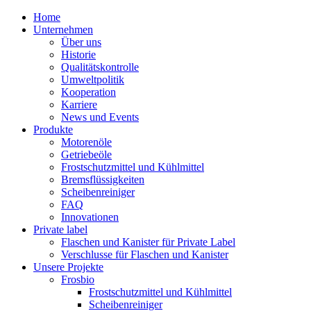
Home
Unternehmen
Über uns
Historie
Qualitätskontrolle
Umweltpolitik
Kooperation
Karriere
News und Events
Produkte
Motorenöle
Getriebeöle
Frostschutzmittel und Kühlmittel
Bremsflüssigkeiten
Scheibenreiniger
FAQ
Innovationen
Private label
Flaschen und Kanister für Private Label
Verschlusse für Flaschen und Kanister
Unsere Projekte
Frosbio
Frostschutzmittel und Kühlmittel
Scheibenreiniger