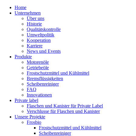
Home
Unternehmen
Über uns
Historie
Qualitätskontrolle
Umweltpolitik
Kooperation
Karriere
News und Events
Produkte
Motorenöle
Getriebeöle
Frostschutzmittel und Kühlmittel
Bremsflüssigkeiten
Scheibenreiniger
FAQ
Innovationen
Private label
Flaschen und Kanister für Private Label
Verschlusse für Flaschen und Kanister
Unsere Projekte
Frosbio
Frostschutzmittel und Kühlmittel
Scheibenreiniger