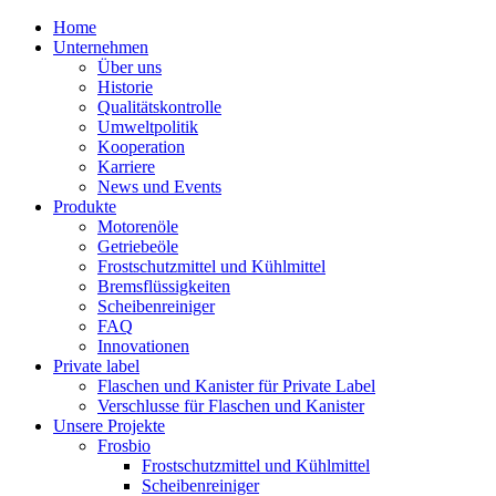
Home
Unternehmen
Über uns
Historie
Qualitätskontrolle
Umweltpolitik
Kooperation
Karriere
News und Events
Produkte
Motorenöle
Getriebeöle
Frostschutzmittel und Kühlmittel
Bremsflüssigkeiten
Scheibenreiniger
FAQ
Innovationen
Private label
Flaschen und Kanister für Private Label
Verschlusse für Flaschen und Kanister
Unsere Projekte
Frosbio
Frostschutzmittel und Kühlmittel
Scheibenreiniger