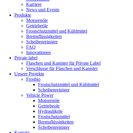
Karriere
News und Events
Produkte
Motorenöle
Getriebeöle
Frostschutzmittel und Kühlmittel
Bremsflüssigkeiten
Scheibenreiniger
FAQ
Innovationen
Private label
Flaschen und Kanister für Private Label
Verschlusse für Flaschen und Kanister
Unsere Projekte
Frosbio
Frostschutzmittel und Kühlmittel
Scheibenreiniger
Vehicle Power
Motorenöle
Getriebeole
Hydrauliköle
Frostschutzmittel
Bremsflüssigkeiten
Scheibenreiniger
Kontakt