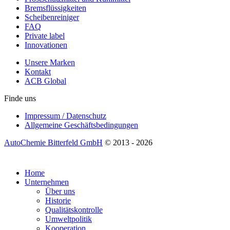
Bremsflüssigkeiten
Scheibenreiniger
FAQ
Private label
Innovationen
Unsere Marken
Kontakt
ACB Global
Finde uns
Impressum / Datenschutz
Allgemeine Geschäftsbedingungen
AutoChemie Bitterfeld GmbH
© 2013 - 2026
Home
Unternehmen
Über uns
Historie
Qualitätskontrolle
Umweltpolitik
Kooperation