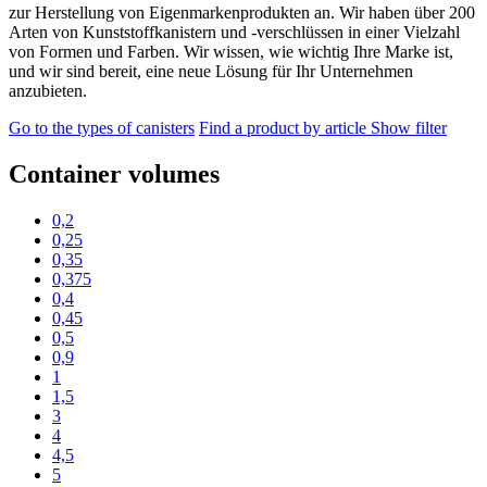
zur Herstellung von Eigenmarkenprodukten an. Wir haben über 200
Arten von Kunststoffkanistern und -verschlüssen in einer Vielzahl
von Formen und Farben. Wir wissen, wie wichtig Ihre Marke ist,
und wir sind bereit, eine neue Lösung für Ihr Unternehmen
anzubieten.
Go to the types of canisters
Find a product by article
Show filter
Container volumes
0,2
0,25
0,35
0,375
0,4
0,45
0,5
0,9
1
1,5
3
4
4,5
5