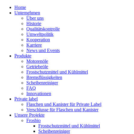
Home
Unternehmen
Über uns
Historie
Qualitätskontrolle
Umweltpolitik
Kooperation
Karriere
News und Events
Produkte
Motorenöle
Getriebeöle
Frostschutzmittel und Kühlmittel
Bremsflüssigkeiten
Scheibenreiniger
FAQ
Innovationen
Private label
Flaschen und Kanister für Private Label
Verschlusse für Flaschen und Kanister
Unsere Projekte
Frosbio
Frostschutzmittel und Kühlmittel
Scheibenreiniger