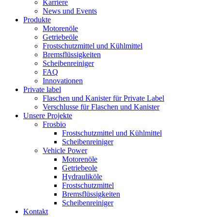
Karriere
News und Events
Produkte
Motorenöle
Getriebeöle
Frostschutzmittel und Kühlmittel
Bremsflüssigkeiten
Scheibenreiniger
FAQ
Innovationen
Private label
Flaschen und Kanister für Private Label
Verschlusse für Flaschen und Kanister
Unsere Projekte
Frosbio
Frostschutzmittel und Kühlmittel
Scheibenreiniger
Vehicle Power
Motorenöle
Getriebeole
Hydrauliköle
Frostschutzmittel
Bremsflüssigkeiten
Scheibenreiniger
Kontakt