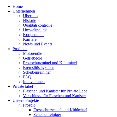
Home
Unternehmen
Über uns
Historie
Qualitätskontrolle
Umweltpolitik
Kooperation
Karriere
News und Events
Produkte
Motorenöle
Getriebeöle
Frostschutzmittel und Kühlmittel
Bremsflüssigkeiten
Scheibenreiniger
FAQ
Innovationen
Private label
Flaschen und Kanister für Private Label
Verschlusse für Flaschen und Kanister
Unsere Projekte
Frosbio
Frostschutzmittel und Kühlmittel
Scheibenreiniger