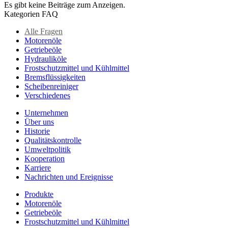
Es gibt keine Beiträge zum Anzeigen.
Kategorien FAQ
Alle Fragen
Motorenöle
Getriebeöle
Hydrauliköle
Frostschutzmittel und Kühlmittel
Bremsflüssigkeiten
Scheibenreiniger
Verschiedenes
Unternehmen
Über uns
Historie
Qualitätskontrolle
Umweltpolitik
Kooperation
Karriere
Nachrichten und Ereignisse
Produkte
Motorenöle
Getriebeöle
Frostschutzmittel und Kühlmittel