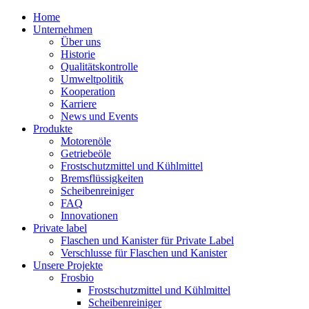
Home
Unternehmen
Über uns
Historie
Qualitätskontrolle
Umweltpolitik
Kooperation
Karriere
News und Events
Produkte
Motorenöle
Getriebeöle
Frostschutzmittel und Kühlmittel
Bremsflüssigkeiten
Scheibenreiniger
FAQ
Innovationen
Private label
Flaschen und Kanister für Private Label
Verschlusse für Flaschen und Kanister
Unsere Projekte
Frosbio
Frostschutzmittel und Kühlmittel
Scheibenreiniger