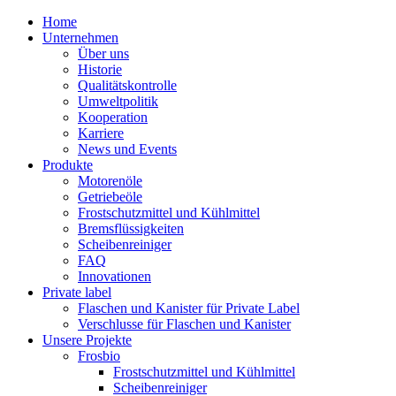
Home
Unternehmen
Über uns
Historie
Qualitätskontrolle
Umweltpolitik
Kooperation
Karriere
News und Events
Produkte
Motorenöle
Getriebeöle
Frostschutzmittel und Kühlmittel
Bremsflüssigkeiten
Scheibenreiniger
FAQ
Innovationen
Private label
Flaschen und Kanister für Private Label
Verschlusse für Flaschen und Kanister
Unsere Projekte
Frosbio
Frostschutzmittel und Kühlmittel
Scheibenreiniger