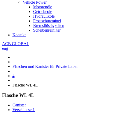
Vehicle Power
Motorenöle
Getriebeole
Hydrauliköle
Frostschutzmittel
Bremsflüssigkeiten
Scheibenreiniger
Kontakt
ACB GLOBAL
eng
Flaschen und Kanister für Private Label
4
Flasche WL 4L
Flasche WL 4L
Canister
Verschlusse
1