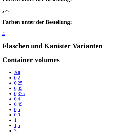
yes
Farben unter der Bestellung:
4
Flaschen und Kanister Varianten
Container volumes
All
0,2
0,25
0,35
0,375
0,4
0,45
0,5
0,9
1
1,5
3