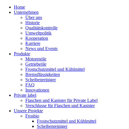
Home
Unternehmen
Über uns
Historie
Qualitätskontrolle
Umweltpolitik
Kooperation
Karriere
News und Events
Produkte
Motorenöle
Getriebeöle
Frostschutzmittel und Kühlmittel
Bremsflüssigkeiten
Scheibenreiniger
FAQ
Innovationen
Private label
Flaschen und Kanister für Private Label
Verschlusse für Flaschen und Kanister
Unsere Projekte
Frosbio
Frostschutzmittel und Kühlmittel
Scheibenreiniger