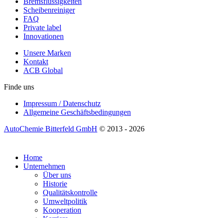
Bremsflüssigkeiten
Scheibenreiniger
FAQ
Private label
Innovationen
Unsere Marken
Kontakt
ACB Global
Finde uns
Impressum / Datenschutz
Allgemeine Geschäftsbedingungen
AutoChemie Bitterfeld GmbH
© 2013 - 2026
Home
Unternehmen
Über uns
Historie
Qualitätskontrolle
Umweltpolitik
Kooperation