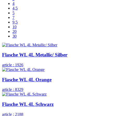
4
4,5
5
7
9,5
10
20
30
Flasche WL 4L Metallic/ Silber
article :
1926
Flasche WL 4L Orange
article :
8329
Flasche WL 4L Schwarz
article :
2188