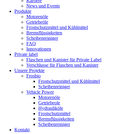
Karriere
News und Events
Produkte
Motorenöle
Getriebeöle
Frostschutzmittel und Kühlmittel
Bremsflüssigkeiten
Scheibenreiniger
FAQ
Innovationen
Private label
Flaschen und Kanister für Private Label
Verschlusse für Flaschen und Kanister
Unsere Projekte
Frosbio
Frostschutzmittel und Kühlmittel
Scheibenreiniger
Vehicle Power
Motorenöle
Getriebeole
Hydrauliköle
Frostschutzmittel
Bremsflüssigkeiten
Scheibenreiniger
Kontakt